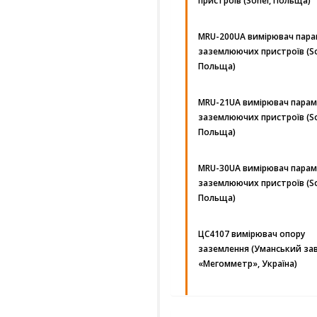
пристроїв (Sonel, Польща)
MRU-200UA вимірювач пара
заземлюючих пристроїв (So
Польща)
MRU-21UA вимірювач парам
заземлюючих пристроїв (So
Польща)
MRU-30UA вимірювач парам
заземлюючих пристроїв (So
Польща)
ЦС4107 вимірювач опору
заземлення (Уманський за
«Мегомметр», Україна)