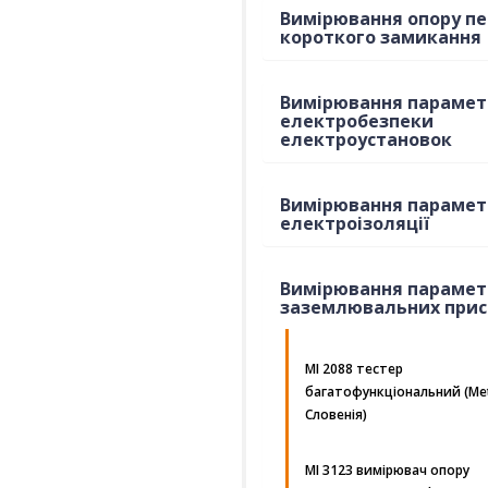
Вимірювання опору пе
короткого замикання
Вимірювання парамет
електробезпеки
електроустановок
Вимірювання парамет
електроізоляції
Вимірювання парамет
заземлювальних прис
MI 2088 тестер
багатофункціональний (Met
Словенія)
MI 3123 вимірювач опору