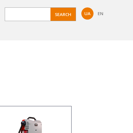
UA
EN