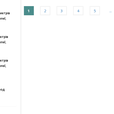
1
2
3
4
5
...
метрів
nel,
етрів
nel,
етрів
nel,
вод