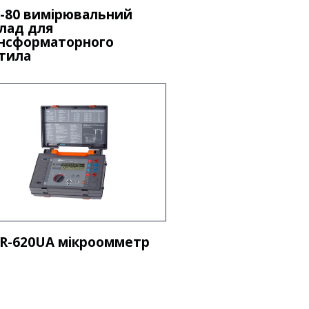
-80 вимірювальний
лад для
нсформаторного
тила
-620UA мікроомметр