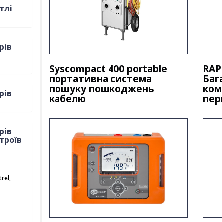
тлі
рів
Syscompact 400 portable
RAP
портативна система
Баг
пошуку пошкоджень
ком
рів
кабелю
пер
рів
троїв
rel,