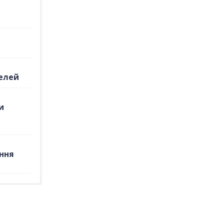
елей
и
ння