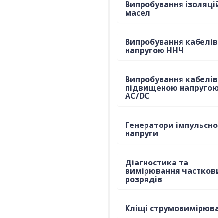
Випробування ізоляці
масел
Випробування кабелів
напругою ННЧ
Випробування кабелів
підвищеною напруго
AC/DC
Генератори імпульсно
напруги
Діагностика та
вимірювання частков
розрядів
Кліщі струмовимірюв