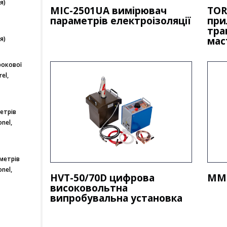
я)
MIC-2501UA вимірювач
TOR
параметрів електроізоляції
при
тра
я)
мас
рокової
el,
етрів
nel,
метрів
nel,
HVT-50/70D цифрова
MMR
високовольтна
випробувальна установка