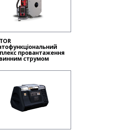
TOR
атофункціональний
плекс провантаження
винним струмом