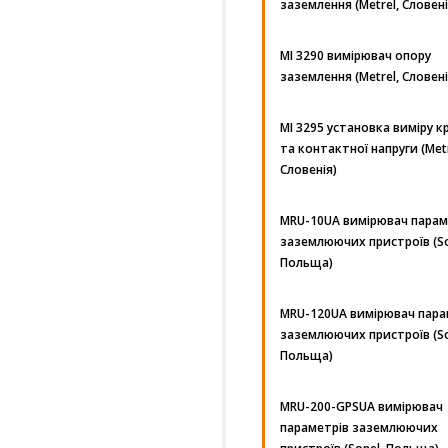
заземлення (Metrel, Словені
MI 3290 вимірювач опору
заземлення (Metrel, Словені
MI 3295 установка виміру к
та контактної напруги (Metr
Словенія)
MRU-10UA вимірювач парам
заземлюючих пристроїв (So
Польща)
MRU-120UA вимірювач пара
заземлюючих пристроїв (So
Польща)
MRU-200-GPSUA вимірювач
параметрів заземлюючих