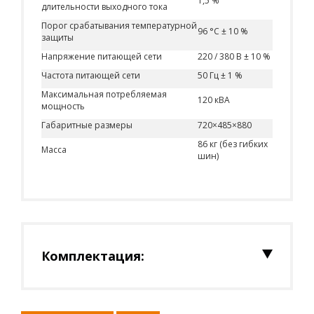
1,5 %
длительности выходного тока
Порог срабатывания температурной
96 °С ± 10 %
защиты
Напряжение питающей сети
220 / 380 В ± 10 %
Частота питающей сети
50 Гц ± 1 %
Максимальная потребляемая
120 кВА
мощность
Габаритные размеры
720×485×880
86 кг (без гибких
Масса
шин)
Комплектация: