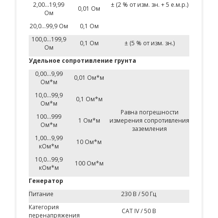
2,00...19,99
± (2 % от изм. зн. + 5 е.м.р.)
0,01 Ом
Ом
20,0...99,9 Ом
0,1 Ом
100,0...199,9
0,1 Ом
± (5 % от изм. зн.)
Ом
Удельное сопротивление грунта
0,00...9,99
0,01 Ом*м
Ом*м
10,0...99,9
0,1 Ом*м
Ом*м
Равна погрешности
100...999
1 Ом*м
измерения сопротивления
Ом*м
заземления
1,00...9,99
10 Ом*м
кОм*м
10,0...99,9
100 Ом*м
кОм*м
Генератор
Питание
230 В / 50 Гц
Категория
САТ IV / 50 В
перенапряжения