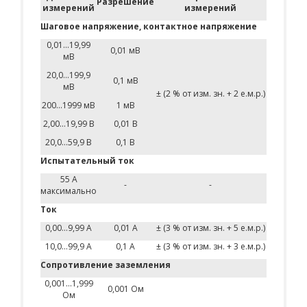
Разрешение
измерений
измерений
Шаговое напряжение, контактное напряжение
0,01...19,99
0,01 мВ
мВ
20,0...199,9
0,1 мВ
мВ
± (2 % от изм. зн. + 2 е.м.р.)
200...1999 мВ
1 мВ
2,00...19,99 В
0,01 В
20,0...59,9 В
0,1 В
Испытательный ток
55 А
-
-
максимально
Ток
0,00...9,99 А
0,01 А
± (3 % от изм. зн. + 5 е.м.р.)
10,0...99,9 А
0,1 А
± (3 % от изм. зн. + 3 е.м.р.)
Сопротивление заземления
0,001...1,999
0,001 Ом
Ом