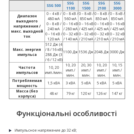
SSG
SSG
SSG
SSG
SSG 500
1100
1500
2100
3000
0 – 4 кВ /
0 – 8 кВ /
0 – 8 кВ /
0 – 8 кВ /
0 – 8 кВ /
Диапазон
480 мА
560 мА
850 мА
850 мА
850 мА
выходного
0 – 8 кВ /
0 – 16 кВ
0 – 16 кВ
0 – 16 кВ
0 – 16 кВ
напряжения /
240 мА
/ 280 мА
/ 425 мА
/ 425 мА
/ 425 мА
макс. выходной
0 – 16 кВ /
0 – 32 кВ
0 – 32 кВ
0 – 32 кВ
0 – 32 кВ
ток
120 мА
/ 140 мА
/ 210 мА
/ 210 мА
/ 210 мА
512 Дж (4
Макс. энергия
/ 8 / 16 кВ)
1100 Дж
1536 Дж
2048 Дж
3000 Дж
импульса
288 Дж (3
/ 6 / 12 кВ)
10, 20
20, 30
10, 20
10, 15
Частота
10, 20
имп./
имп./
имп./
имп./
импульсов
имп./мин.
мин.
мин.
мин.
мин.
Потребляемая
1,5 кВА
3 кВА
5 кВА
5 кВА
5 кВА
мощность
Масса (без
48 кг
79 кг
120 кг
126 кг
147 кг
корпуса)
Функціональні особливості
Импульсное напряжение до 32 кВ;