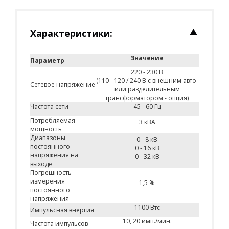
Характеристики:
Значение
Параметр
220 - 230 В
(110 - 120 / 240 В с внешним авто-
Сетевое напряжение
или разделительным
трансформатором - опция)
Частота сети
45 - 60 Гц
Потребляемая
3 кВА
мощность
Диапазоны
0 - 8 кВ
постоянного
0 - 16 кВ
напряжения на
0 - 32 кВ
выходе
Погрешность
измерения
1,5 %
постоянного
напряжения
1100 Втс
Импульсная энергия
10, 20 имп./мин.
Частота импульсов