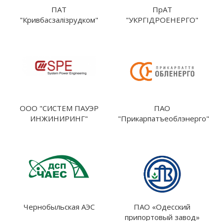
ПАТ
ПрАТ
"Кривбасзалізрудком"
"УКРГІДРОЕНЕРГО"
ООО "СИСТЕМ ПАУЭР
ПАО
ИНЖИНИРИНГ"
"Прикарпатъеоблэнерго"
Чернобыльская АЭС
ПАО «Одесский
припортовый завод»