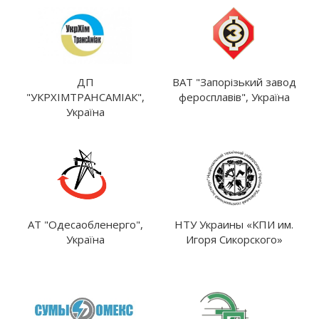
ДП
ВАТ "Запорізький завод
"УКРХІМТРАНСАМІАК",
феросплавів", Україна
Україна
АТ "Одесаобленерго",
НТУ Украины «КПИ им.
Україна
Игоря Сикорского»