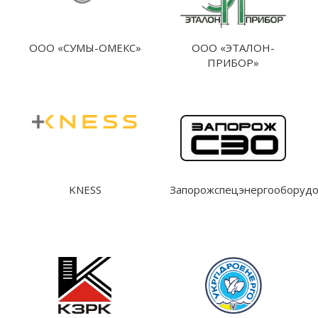
ООО «СУМЫ-ОМЕКС»
ООО «ЭТАЛОН-
ПРИБОР»
KNESS
Запорожспецэнергооборуд