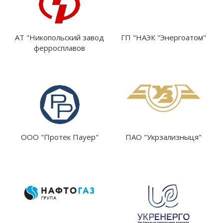
АТ "Никопольский завод
ГП "НАЭК "Энергоатом"
ферросплавов
ООО "Протек Пауер"
ПАО "Укрзализныця"