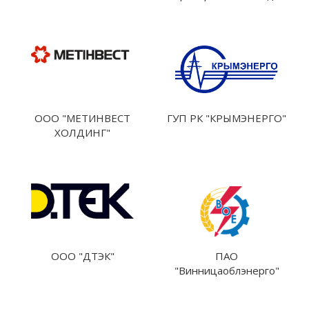
ООО "МЕТИНВЕСТ
ГУП РК "КРЫМЭНЕРГО"
ХОЛДИНГ"
ООО "ДТЭК"
ПАО
"Винницаоблэнерго"