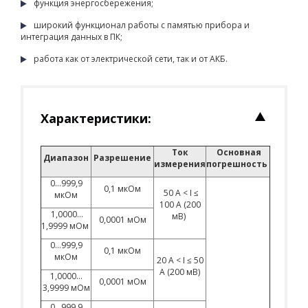
функция энергосбережения;
широкий функционал работы с памятью прибора и
интеграция данных в ПК;
работа как от электрической сети, так и от АКБ.
Характеристики:
Ток
Основная
Диапазон
Разрешение
измерения
погрешность
0…999,9
0,1 мкОм
50 A < I ≤
мкОм
100 A (200
1,0000…
мВ)
0,0001 мОм
1,9999 мОм
0…999,9
0,1 мкОм
мкОм
20 A < I ≤ 50
A (200 мВ)
1,0000…
0,0001 мОм
3,9999 мОм
0…999,9