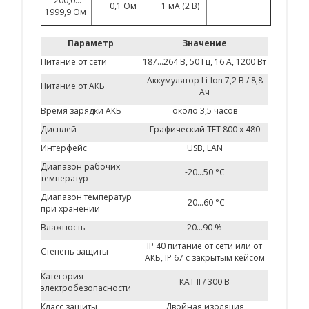
200,0…
0,1 Ом
1 мА (2 В)
1999,9 Ом
Параметр
Значение
Питание от сети
187…264 В, 50 Гц, 16 А, 1200 Вт
Аккумулятор Li-Ion 7,2 В / 8,8
Питание от АКБ
Ач
Время зарядки АКБ
около 3,5 часов
Дисплей
Графический TFT 800 х 480
Интерфейс
USB, LAN
Диапазон рабочих
-20…50 °C
температур
Диапазон температур
-20…60 °C
при хранении
Влажность
20…90 %
IP 40 питание от сети или от
Степень защиты
АКБ, IP 67 с закрытым кейсом
Категория
КАТ II / 300 В
электробезопасности
Класс защиты
Двойная изоляция