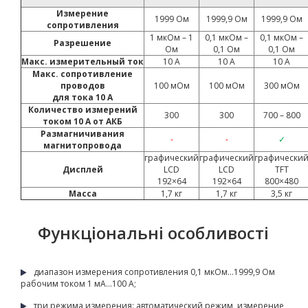
Измерение
1999 Ом
1999,9 Ом
1999,9 Ом
сопротивления
1 мкОм – 1
0,1 мкОм –
0,1 мкОм –
Разрешение
Ом
0,1 Ом
0,1 Ом
Макс. измерительный ток
10 А
10 А
10 А
Макс. сопротивление
проводов
100 мОм
100 мОм
300 мОм
для тока 10 А
Количество измерений
300
300
700 – 800
током 10 А от АКБ
Размагничивания
-
-
✓
магнитопровода
графический
графический
графически
Дисплей
LCD
LCD
TFT
192×64
192×64
800×480
Масса
1,7 кг
1,7 кг
3,5 кг
Функціональні особливості
диапазон измерения сопротивления 0,1 мкОм…1999,9 Ом
рабочим током 1 мА…100 А;
три режима измерения: автоматический режим, измерение