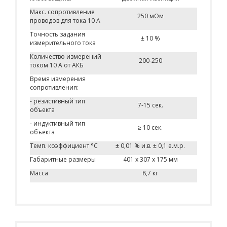
Макс. сопротивление
250 мОм
проводов для тока 10 А
Точность задания
± 10 %
измерительного тока
Количество измерений
200-250
током 10 А от АКБ
Время измерения
сопротивления:
- резистивный тип
7-15 сек.
объекта
- индуктивный тип
≥ 10 сек.
объекта
Темп. коэффициент °C
± 0,01 % и.в. ± 0,1 е.м.р.
Габаритные размеры
401 x 307 x 175 мм
Масса
8,7 кг