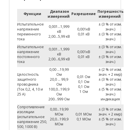
Диапазон
Погрешность
Функции
Разрешение
измерений
измерений
Испытательное
± (3 % от изм.
0,001…1,999
напряжение
0,001кВ
знач.)
кВ
переменного
0,01 кВ
± (3 % от изм.
2,00…5,99 кВ
тока
знач.)
Испытательное
± (3 % от изм.
0,001…1,999
напряжение
0,001кВ
знач.)
кВ
постоянного
0,01 кВ
± (3 % от изм.
2,00…6,99 кВ
тока
знач.)
0,00 …19,99
± (2 % от изм.
Целостность
Ом
знач. + 2 емр)
0,01 Ом
защитного
20,0 … 99,9
± (3 % от изм.
0,1 Ом
проводника
Ом
знач.)
0,1 Ом
(Ток 0,2, 4, 10 и
100,0…199,9
± (5 % от изм.
1 Ом
25 A)
Ом
знач.)
200…999 Ом
индикация
Сопротивление
0,00…19,99
± (3 % от изм.
изоляции
MОм
0,01 MОм
знач. + 2 емр)
(испытательное
20,0…199,9
0,1 MОм
± (5 % от изм.
напряжение 250,
MОм
знач.)
500, 1000 В)