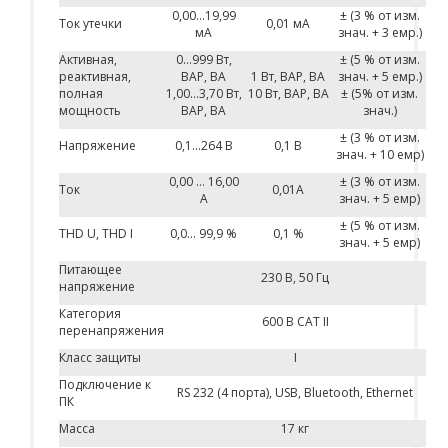
0,00…19,99
± (3 % от изм.
Ток утечки
0,01 мA
мA
знач. + 3 емр.)
Активная,
0…999 Вт,
± (5 % от изм.
реактивная,
ВАР, ВА
1 Вт, ВАР, ВА
знач. + 5 емр.)
полная
1,00…3,70 Вт,
10 Вт, ВАР, ВА
± (5% от изм.
мощность
ВАР, ВА
знач.)
± (3 % от изм.
Напряжение
0,1…264 В
0,1 В
знач. + 10 емр)
0,00 … 16,00
± (3 % от изм.
Ток
0,01А
А
знач. + 5 емр)
± (5 % от изм.
THD U, THD I
0,0… 99,9 %
0,1 %
знач. + 5 емр)
Питающее
230 В, 50 Гц
напряжение
Категория
600 В CAT II
перенапряжения
Класс защиты
I
Подключение к
RS 232 (4 порта), USB, Bluetooth, Ethernet
ПК
Масса
17 кг