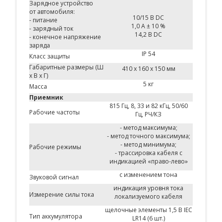
Зарядное устройство
от автомобиля:
10/15 В DC
- питание
1,0 A ± 10 %
- зарядный ток
14,2 В DC
- конечное напряжение
заряда
IP 54
Класс защиты
Габаритные размеры (Ш
410 x 160 x 150 мм
x В x Г)
5 кг
Масса
Приемник
815 Гц, 8, 33 и 82 кГц, 50/60
Рабочие частоты
Гц, РЧ/КЗ
- метод максимума;
- метод точного максимума;
- метод минимума;
Рабочие режимы
- трассировка кабеля с
индикацией «право-лево»
с изменением тона
Звуковой сигнал
индикация уровня тока
Измерение силы тока
локализуемого кабеля
щелочные элементы 1,5 В IEC
Тип аккумулятора
LR14 (6 шт.)