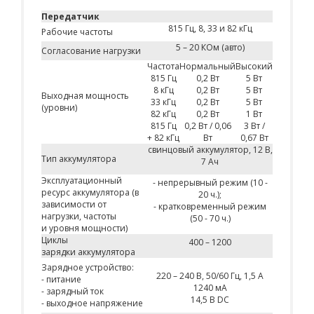
Передатчик
815 Гц, 8, 33 и 82 кГц
Рабочие частоты
5 – 20 КОм (авто)
Согласование нагрузки
Частота
Нормальный
Высокий
815 Гц
0,2 Вт
5 Вт
8 кГц
0,2 Вт
5 Вт
Выходная мощность
33 кГц
0,2 Вт
5 Вт
(уровни)
82 кГц
0,2 Вт
1 Вт
815 Гц
0,2 Вт / 0,06
3 Вт /
+ 82 кГц
Вт
0,67 Вт
свинцовый аккумулятор, 12 В,
Тип аккумулятора
7 Ач
Эксплуатационный
- непрерывный режим (10 -
ресурс аккумулятора (в
20 ч.);
зависимости от
- кратковременный режим
нагрузки, частоты
(50 - 70 ч.)
и уровня мощности)
Циклы
400 – 1200
зарядки аккумулятора
Зарядное устройство:
220 – 240 В, 50/60 Гц, 1,5 А
- питание
1240 мА
- зарядный ток
14,5 В DC
- выходное напряжение