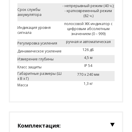
- непрерывный режим (40 ч.);
Срок службы
- кратковременный режим
аккумулятора
(82 ч.)
полосовой ЖК-индикатор с
Индикация уровня
цифровым абсолютным
сигнала
значением (0 – 999)
ручная и автоматическая
Регулировка усиления
126 дБ
Динамическое усиление
4,5 м
Измерение глубины
IP 54
Класс защиты
Габаритные размеры (Ш
770 x 240 мм
x В x Г)
1,3 кг
Масса
Комплектация: