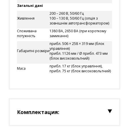
Загальні дані
200 – 260 В, 50/60 Гц
Живлення
100 – 130 В, 50/60 Гц (опція з
зовнішнім автотрансформатором)
Споживана
1380 ВА, 2650 ВА (при короткому
потужність
замиканні)
прибл. 506 × 258 × 319 мм (блок
управління)
Габаритні розміри
прибл. 1126 мм / Ø прибл. 473 мм
(блок високовольтний)
прибл. 17 кг (блок управління),
Маса
прибл. 75 кг (блок високовольтний)
Комплектация: