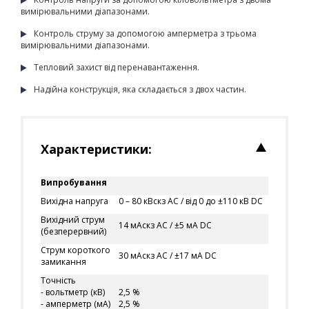
вимірювальними діапазонами.
Контроль струму за допомогою амперметра з трьома
вимірювальними діапазонами.
Тепловий захист від перенавантаження.
Надійна конструкція, яка складається з двох частин.
Характеристики:
Випробування
Вихідна напруга
0 – 80 кВ
скз
AC
/ від 0 до ±110 кВ
DC
Вихідний струм
14 мАскз AC / ±5 мА DC
(безперервний)
Струм короткого
30
мА
скз
AC
/
±
17
мА DC
замикання
Точність
- вольтметр (кВ)
2,5 %
- амперметр (мА)
2,5 %