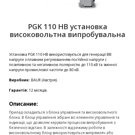
PGK 110 HB установка
високовольтна випробувальна
Установка PGK 110 HB використовується для генерації ВВ
напруги з плавним регулюванням постійної напруги с
позитивною та негативною полярністю до 110 кВ та змінної
напруги промислової частоти до 80 кВ.
Виробник:
BAUR (Австрія).
Гарантія:
12 місяців.
Описание:
Прилад складається з блока управління та високовольтного
блока. В блоці управління зібрані всі елементи управління та
індикації, що дозволяє керувати процесом випробування з
безпечної відстані. В залежності від режиму роботи в
високовольтному блоці використовується випрямляч або