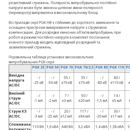
резистивний стрижень. Полярність випробувальної постійної
напруги може бути змінена шляхом зміни полярності
(перевороту) випрямляча в високовольтному блоці.
Всі прилади серії PGK HB є стійкими до короткого замикання та
оснащені пристроєм вимірювання напруги з струмовою
компенсацією. Для розрядки ємнісних об’єктів випробувань при
роботі в режимі постійної напруги в комплект постачання
кожного приладу входить відповідний розрядний та
заземлюючий стрижень.
Порівняльна таблиця установок високовольтних
випробувальних PGK-серії
PGK
25
PGK
50
PGK
70
PGK
70/2,5
PGK
80
PGK
110
P
Вихідна
- /
- /
55 /
55 /
- /
80 /
напруга
-25 кВ
-50 кВ
±70 кВ
±70 кВ
-80 кВ
±110 кВ
AC/DC
Вихіний
- /
- /
7 /
50 /
- /
14 /
струм
-1 мА
-2 мА
±3 мА
±20 мА
-1,5 мА
±5 мА
AC/DC
Струм КЗ
- /
- /
20 /
117 /
- /
30 /
AC/DC
-3 мА
-25 мА
±12 мА
±84 мА
-20 мА
±17 мА
±
Споживана
110 ВА
1,6 кВА
640 ВА
3,2 кВА
1,4 кВА
1,38 кВА
5
потужність