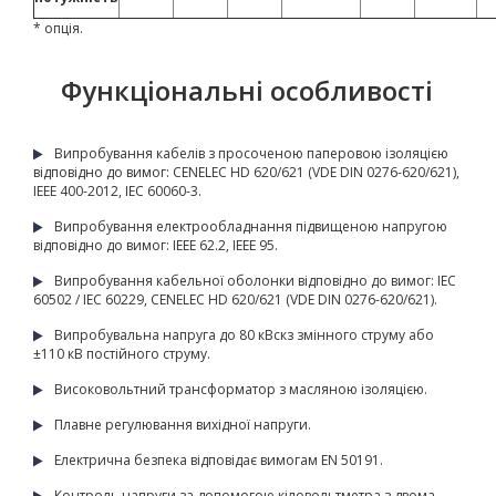
* опція.
Функціональні особливості
Випробування кабелів з просоченою паперовою ізоляцією
відповідно до вимог: CENELEC HD 620/621 (VDE DIN 0276-620/621),
IEEE 400-2012, IEC 60060-3.
Випробування електрообладнання підвищеною напругою
відповідно до вимог: IEEE 62.2, IEEE 95.
Випробування кабельної оболонки відповідно до вимог: IEC
60502 / IEC 60229, CENELEC HD 620/621 (VDE DIN 0276-620/621).
Випробувальна напруга до 80 кВскз змінного струму або
±110 кВ постійного струму.
Високовольтний трансформатор з масляною ізоляцією.
Плавне регулювання вихідної напруги.
Електрична безпека відповідає вимогам EN 50191.
Контроль напруги за допомогою кіловольтметра з двома