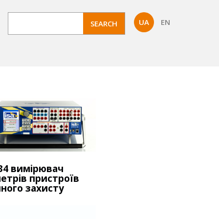
UA
EN
34 вимірювач
етрів пристроїв
ного захисту