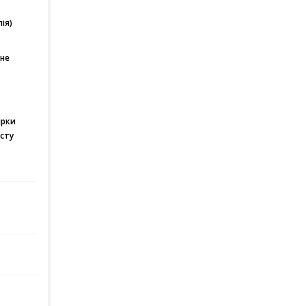
ія)
мне
ірки
сту