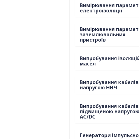
Вимірювання парамет
електроізоляції
Вимірювання парамет
заземлювальних
пристроїв
Випробування ізоляці
масел
Випробування кабелів
напругою ННЧ
Випробування кабелів
підвищеною напруго
AC/DC
Генератори імпульсно