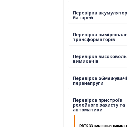
Перевірка акумулято
батарей
Перевірка вимірювал
трансформаторів
Перевірка високовол
вимикачів
Перевірка обмежувач
перенапруги
Перевірка пристроїв
релейного захисту та
автоматики
DRTS 33 вимірювач парамет