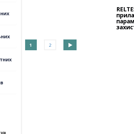
RELTE
рних
прила
парам
захис
ьних
1
2
ьтних
ів
рів