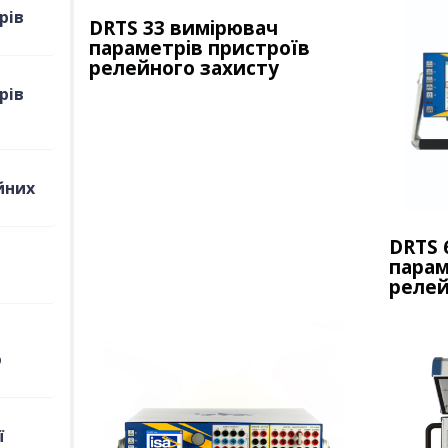
рів
DRTS 33 вимірювач
параметрів пристроїв
релейного захисту
рів
йних
DRTS 
парам
релей
ю
ї