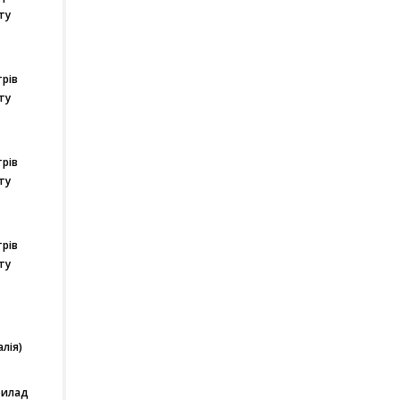
ту
рів
ту
рів
ту
рів
ту
алія)
рилад