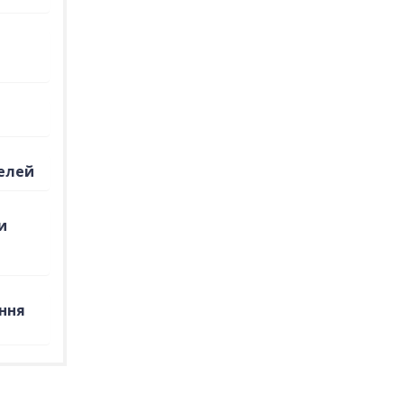
елей
и
ння