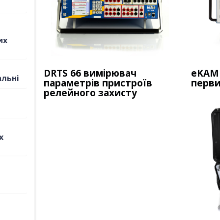
их
DRTS 66 вимірювач
eKAM 
альні
параметрів пристроїв
перв
релейного захисту
х