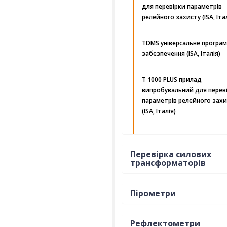
для перевірки параметрів
релейного захисту (ISA, Італ
TDMS універсальне програ
забезпечення (ISA, Італія)
Т 1000 PLUS прилад
випробувальний для перев
параметрів релейного захи
(ISA, Італія)
Перевірка силових
трансформаторів
Пірометри
Рефлектометри